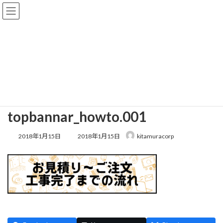
\
コ
ナ
ン
ビ
テ
ゲ
ン
ー
ツ
シ
メディア
へ
ョ
ス
ン
キ
に
ッ
移
TOP
topbannar_howto.001
topbannar_howto.001
プ
動
topbannar_howto.001
最
2018年1月15日
2018年1月15日
kitamuracorp
終
更
新
日
時
: