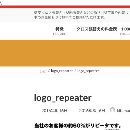
\
コ
ナ
ン
ビ
格安 クロス張替え・壁紙張替えなどの原状回復工事や内装
テ
ゲ
事のお見積もりは無料でご依頼いただけます。
ン
ー
特徴
クロス張替えの料金表｜1,08
ツ
シ
FEATURE
PRICE L
へ
ョ
ス
ン
キ
に
ッ
移
プ
動
TOP
logo_repeater
logo_repeater
logo_repeater
最
2016年8月6日
2016年8月6日
kitamu
終
更
新