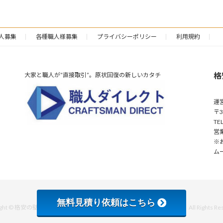
人募集
各種職人様募集
プライバシーポリシー
利用規約
格
大家と職人が“直接取引”。原状回復の新しいカタチ
運
〒3
TE
営業
※
ム
無料見積り依頼はこちら
right © 格安の壁紙・クロス張替えなら空室専門の【大家さんの内装屋】 All Rights Rese