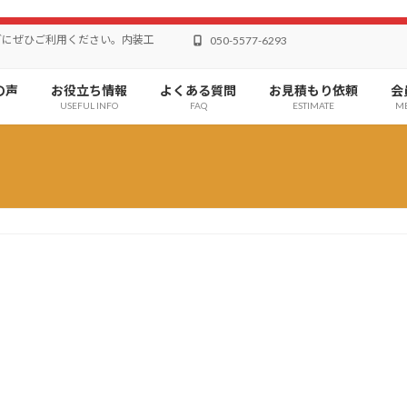
どにぜひご利用ください。内装工
050-5577-6293
の声
お役立ち情報
よくある質問
お見積もり依頼
会
USEFUL INFO
FAQ
ESTIMATE
M