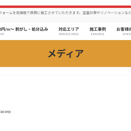
リフォームを低価格で良質に施工させていただきます。空室対策やリノベーションな
8円/m〜 剥がし・処分込み
対応エリア
施工事例
お客様
IST
SERVICE AREA
EXAMPLE
VOICE
メディア
racorp