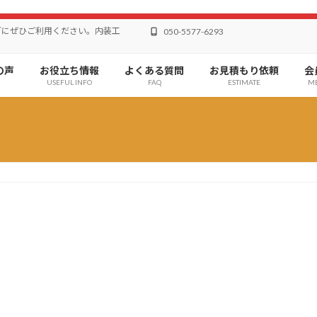
どにぜひご利用ください。内装工
050-5577-6293
の声
お役立ち情報
よくある質問
お見積もり依頼
会
USEFUL INFO
FAQ
ESTIMATE
M