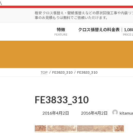
\
コ
ナ
ン
ビ
格安 クロス張替え・壁紙張替えなどの原状回復工事や内装
テ
ゲ
事のお見積もりは無料でご依頼いただけます。
ン
ー
特徴
クロス張替えの料金表｜1,08
ツ
シ
FEATURE
PRICE L
へ
ョ
ス
ン
キ
に
ッ
移
プ
動
TOP
FE3833_310
FE3833_310
FE3833_310
最
2016年4月2日
2016年4月2日
kitamu
終
更
新