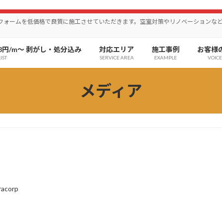
リフォームを低価格で良質に施工させていただきます。空室対策やリノベーションな
8円/m〜 剥がし・処分込み
対応エリア
施工事例
お客様
IST
SERVICE AREA
EXAMPLE
VOICE
メディア
racorp