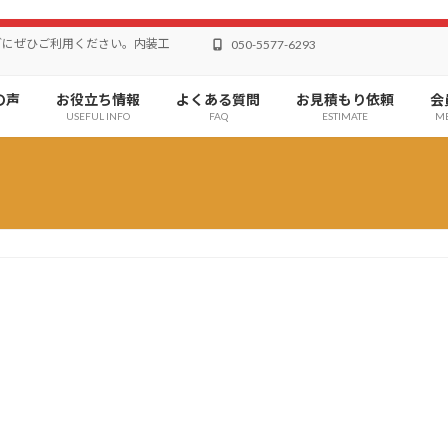
どにぜひご利用ください。内装工
050-5577-6293
の声
お役立ち情報
よくある質問
お見積もり依頼
会
USEFUL INFO
FAQ
ESTIMATE
M