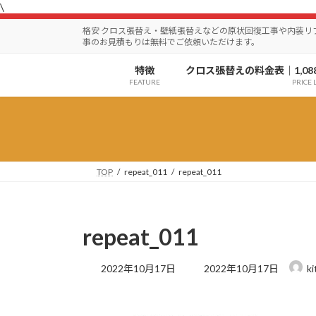
\
コ
ナ
ン
ビ
格安 クロス張替え・壁紙張替えなどの原状回復工事や内装
テ
ゲ
事のお見積もりは無料でご依頼いただけます。
ン
ー
特徴
クロス張替えの料金表｜1,08
ツ
シ
FEATURE
PRICE L
へ
ョ
ス
ン
キ
に
ッ
移
プ
動
TOP
repeat_011
repeat_011
repeat_011
最
2022年10月17日
2022年10月17日
k
終
更
新