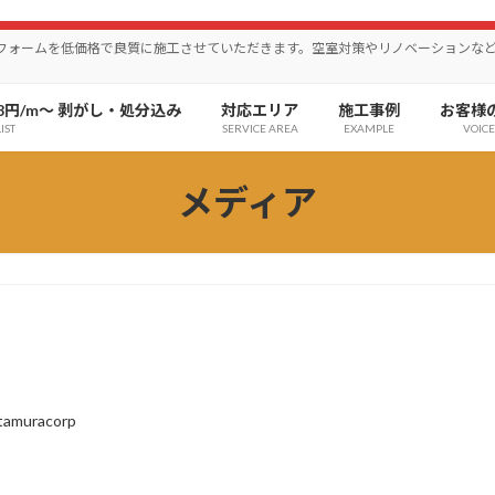
リフォームを低価格で良質に施工させていただきます。空室対策やリノベーションな
8円/m〜 剥がし・処分込み
対応エリア
施工事例
お客様
IST
SERVICE AREA
EXAMPLE
VOICE
メディア
itamuracorp