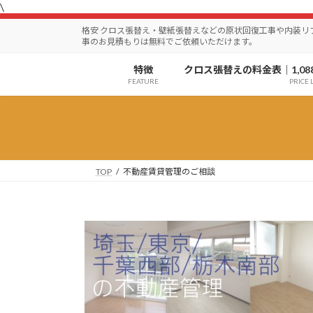
\
コ
ナ
ン
ビ
格安 クロス張替え・壁紙張替えなどの原状回復工事や内装
テ
ゲ
事のお見積もりは無料でご依頼いただけます。
ン
ー
特徴
クロス張替えの料金表｜1,08
ツ
シ
FEATURE
PRICE L
へ
ョ
ス
ン
キ
に
ッ
移
プ
動
TOP
不動産賃貸管理のご相談