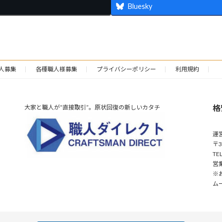
Bluesky
人募集
各種職人様募集
プライバシーポリシー
利用規約
格
大家と職人が“直接取引”。原状回復の新しいカタチ
運
〒3
TE
営業
※
ム