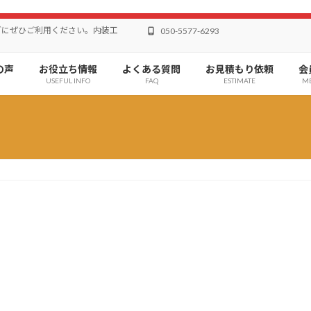
どにぜひご利用ください。内装工
050-5577-6293
の声
お役立ち情報
よくある質問
お見積もり依頼
会
USEFUL INFO
FAQ
ESTIMATE
M