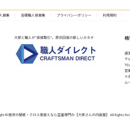
人募集
各種職人様募集
プライバシーポリシー
利用規約
格
大家と職人が“直接取引”。原状回復の新しいカタチ
運
〒3
TE
営業
※
ム
right © 格安の壁紙・クロス張替えなら空室専門の【大家さんの内装屋】 All Rights Rese