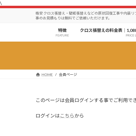
\
コ
ナ
ン
ビ
格安 クロス張替え・壁紙張替えなどの原状回復工事や内装
テ
ゲ
事のお見積もりは無料でご依頼いただけます。
ン
ー
特徴
クロス張替えの料金表｜1,08
ツ
シ
FEATURE
PRICE L
へ
ョ
ス
ン
キ
に
ッ
移
プ
動
HOME
会員ページ
このページは会員ログインする事でご利用で
ログインは
こちら
から