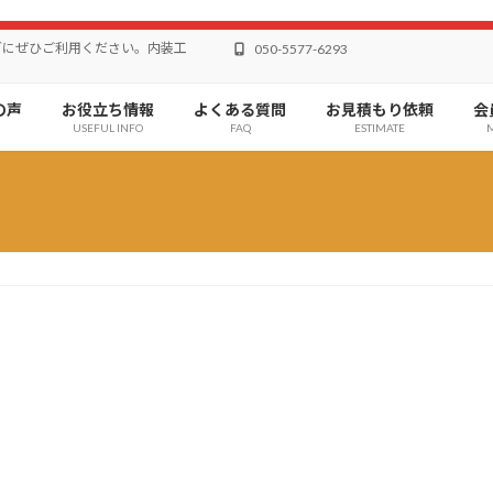
どにぜひご利用ください。内装工
050-5577-6293
の声
お役立ち情報
よくある質問
お見積もり依頼
会
USEFUL INFO
FAQ
ESTIMATE