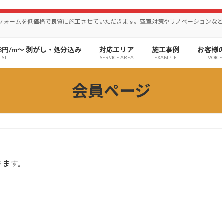
リフォームを低価格で良質に施工させていただきます。空室対策やリノベーションな
8円/m〜 剥がし・処分込み
対応エリア
施工事例
お客様
IST
SERVICE AREA
EXAMPLE
VOICE
会員ページ
きます。