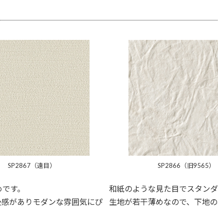
SP2867（遠目）
SP2866（旧9565）
めです。
和紙のような見た目でスタンダ
級感がありモダンな雰囲気にぴ
生地が若干薄めなので、下地の