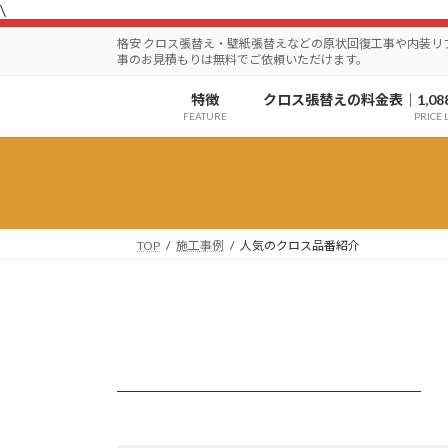
\
コ
ナ
ン
ビ
格安 クロス張替え・壁紙張替えなどの原状回復工事や内装
テ
ゲ
事のお見積もりは無料でご依頼いただけます。
ン
ー
特徴
クロス張替えの料金表｜1,08
ツ
シ
FEATURE
PRICE L
へ
ョ
ス
ン
キ
に
ッ
移
プ
動
TOP
施工事例
人気のクロス品番紹介