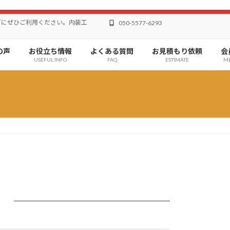
どにぜひご利用ください。内装工
050-5577-6293
の声
お役立ち情報
よくある質問
お見積もり依頼
会
USEFUL INFO
FAQ
ESTIMATE
M